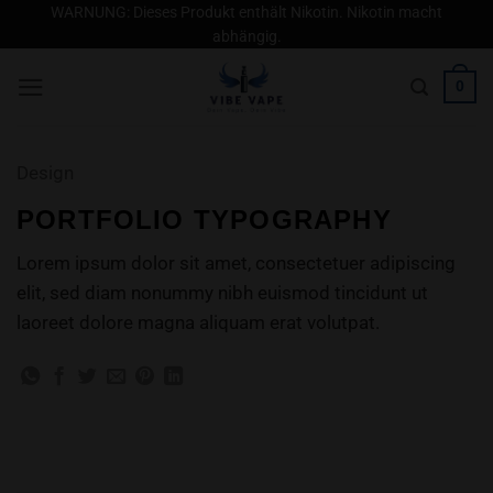
Zum
WARNUNG: Dieses Produkt enthält Nikotin. Nikotin macht
abhängig.
Inhalt
springen
0
Design
PORTFOLIO TYPOGRAPHY
Lorem ipsum dolor sit amet, consectetuer adipiscing
elit, sed diam nonummy nibh euismod tincidunt ut
laoreet dolore magna aliquam erat volutpat.