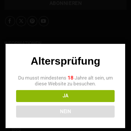
INFORMATIONEN
Über uns
Altersprüfung
Kontaktieren Sie uns
Du musst mindestens
18
Jahre alt sein, um
Treuepunkte
diese Website zu besuchen.
Empfehlen & Belohnt werden
JA
Zahlungsmethoden
NEIN
Haftungsausschluss
Blog