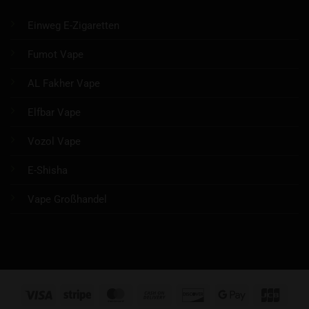
Einweg E-Zigaretten
Fumot Vape
AL Fakher Vape
Elfbar Vape
Vozol Vape
E-Shisha
Vape Großhandel
Visa
Stripe
MasterCard
Cash
Discover
Google
JCB