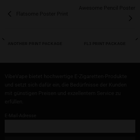
Awesome Pencil Poster
Flatsome Poster Print
ANOTHER PRINT PACKAGE
FL3 PRINT PACKAGE
VibeVape bietet hochwertige E-Zigaretten-Produkte
und setzt sich dafür ein, die Bedürfnisse der Kunden
mit günstigen Preisen und exzellentem Service zu
erfüllen.
E-Mail-Adresse