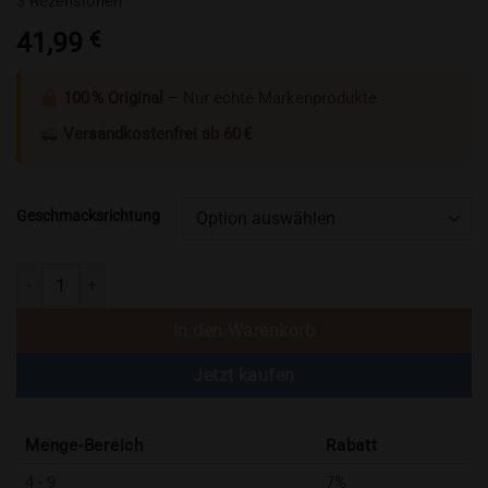
3
Rezensionen
mit
4.67
von 5,
41,99
€
basierend
auf
Kundenbewertungen
100 % Original
– Nur echte Markenprodukte
Versandkostenfrei ab 60 €
Geschmacksrichtung
Vozol Gear Ice & Sweet 50000 Züge Vape (2 Stück) Menge
In den Warenkorb
Jetzt kaufen
Menge-Bereich
Rabatt
4 - 9
7%