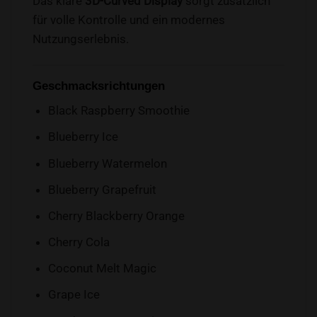
Das klare
3D-Curved Display
sorgt zusätzlich
für volle Kontrolle und ein modernes
Nutzungserlebnis.
Geschmacksrichtungen
Black Raspberry Smoothie
Blueberry Ice
Blueberry Watermelon
Blueberry Grapefruit
Cherry Blackberry Orange
Cherry Cola
Coconut Melt Magic
Grape Ice