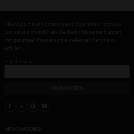
Preis
Preis
mit
4.9
mit
5
von
war:
ist:
von 5
5
29,99 €
23,99 €.
VibeVape bietet hochwertige E-Zigaretten-Produkte
und setzt sich dafür ein, die Bedürfnisse der Kunden
mit günstigen Preisen und exzellentem Service zu
erfüllen.
E-Mail-Adresse
INFORMATIONEN