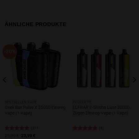
ÄHNLICHE PRODUKTE
-20%
BESTSELLER VAPE
PRODUKTE
Geek Bar Pulse X 25000 Einweg
ELFBAR E-Shisha Luxe 30000
Vape (1 Vape)
Zügen Einweg-Vape (1 Vape)
(31)
(4)
Bewertet
Ursprünglicher
Aktueller
Bewertet
29,99
€
23,99
€