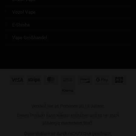
Vozol Vape
E-Shisha
Vape Großhandel
Visa
Stripe
MasterCard
Cash
Discover
Google
JCB
On
Pay
Klarna
Delivery
Verkauf nur an Personen ab 18 Jahren.
Dieses Produkt kann Nikotin enthalten und ist ein stark
abhängig machender Stoff.
Diese Website ist durch reCAPTCHA geschützt.