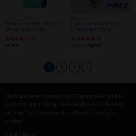
BESTSELLER VAPE
40K VAPE
ETS Monster 25000 25K Puffs
Fumot Leopard 40000 Züge
Einweg Vape (1 Vape)
Einweg-Vape (1 Vape)
(3)
(3)
Bewertet
Bewertet
Ursprünglicher
Aktueller
15,99
€
25,99
€
20,99
€
Preis
Preis
mit
4.33
mit
5
von
war:
ist:
von 5
5
25,99 €
20,99 €.
1
2
3
VibeVape bietet hochwertige E-Zigaretten-Produkte
und setzt sich dafür ein, die Bedürfnisse der Kunden
mit günstigen Preisen und exzellentem Service zu
erfüllen.
E-Mail-Adresse