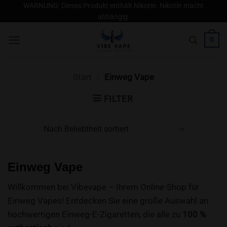
Zum
WARNUNG: Dieses Produkt enthält Nikotin. Nikotin macht
abhängig.
Inhalt
springen
0
Start
/
Einweg Vape
FILTER
Einweg Vape
Willkommen bei Vibevape – Ihrem Online-Shop für
Einweg Vapes! Entdecken Sie eine große Auswahl an
hochwertigen Einweg-E-Zigaretten, die alle zu
100 %