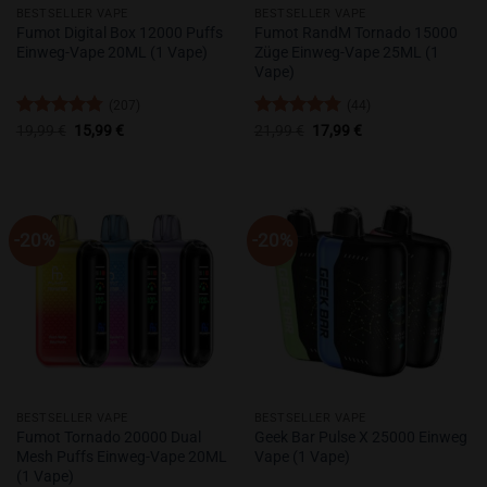
BESTSELLER VAPE
BESTSELLER VAPE
Fumot Digital Box 12000 Puffs
Fumot RandM Tornado 15000
Einweg-Vape 20ML (1 Vape)
Züge Einweg-Vape 25ML (1
Vape)
(207)
(44)
Bewertet
Ursprünglicher
Aktueller
Bewertet
Ursprünglicher
Aktueller
19,99
€
15,99
€
21,99
€
17,99
€
Preis
Preis
Preis
Preis
mit
4.76
mit
4.77
war:
ist:
war:
ist:
von 5
von 5
19,99 €
15,99 €.
21,99 €
17,99 €.
-20%
-20%
BESTSELLER VAPE
BESTSELLER VAPE
Fumot Tornado 20000 Dual
Geek Bar Pulse X 25000 Einweg
Mesh Puffs Einweg-Vape 20ML
Vape (1 Vape)
(1 Vape)