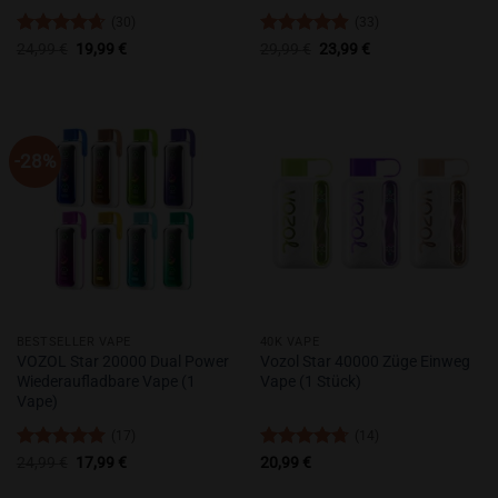
(30)
(33)
Bewertet
Ursprünglicher
Aktueller
Bewertet
Ursprünglicher
Aktueller
24,99
€
19,99
€
29,99
€
23,99
€
Preis
Preis
Preis
Preis
mit
4.67
mit
4.91
war:
ist:
war:
ist:
von 5
von 5
24,99 €
19,99 €.
29,99 €
23,99 €.
-28%
BESTSELLER VAPE
40K VAPE
VOZOL Star 20000 Dual Power
Vozol Star 40000 Züge Einweg
Wiederaufladbare Vape (1
Vape (1 Stück)
Vape)
(17)
(14)
Bewertet
Ursprünglicher
Aktueller
Bewertet
24,99
€
17,99
€
20,99
€
Preis
Preis
mit
5
von
mit
4.71
war:
ist:
5
von 5