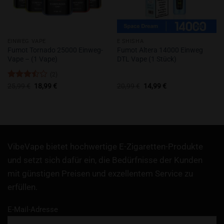
EINWEG VAPE
E SHISHA
Fumot Tornado 25000 Einweg-
Fumot Altera 14000 Einweg
Vape – (1 Vape)
DTL Vape (1 Stück)
(2)
Bewertet
Ursprünglicher
Aktueller
Ursprünglicher
Aktueller
25,99
€
18,99
€
20,99
€
14,99
€
Preis
Preis
Preis
Preis
mit
3.5
war:
ist:
war:
ist:
von 5
25,99 €
18,99 €.
20,99 €
14,99 €.
VibeVape bietet hochwertige E-Zigaretten-Produkte
und setzt sich dafür ein, die Bedürfnisse der Kunden
mit günstigen Preisen und exzellentem Service zu
erfüllen.
E-Mail-Adresse