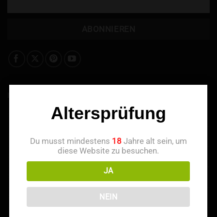
INFORMATIONEN
Altersprüfung
Über uns
Kontaktieren Sie uns
Du musst mindestens
18
Jahre alt sein, um
diese Website zu besuchen.
Treuepunkte
JA
Empfehlen & Belohnt werden
NEIN
Zahlungsmethoden