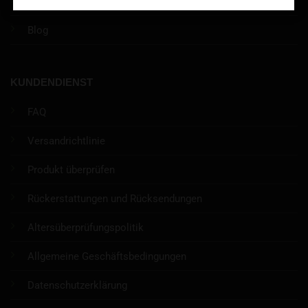
Haftungsausschluss
Blog
KUNDENDIENST
FAQ
Versandrichtlinie
Produkt überprüfen
Rückerstattungen und Rücksendungen
Altersüberprüfungspolitik
Allgemeine Geschäftsbedingungen
Datenschutzerklärung