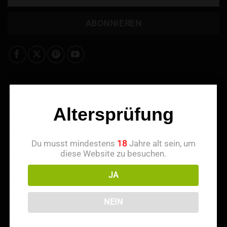
INFORMATIONEN
Altersprüfung
Über uns
Kontaktieren Sie uns
Du musst mindestens
18
Jahre alt sein, um
diese Website zu besuchen.
Treuepunkte
JA
Empfehlen & Belohnt werden
Zahlungsmethoden
NEIN
Haftungsausschluss