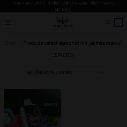
Zum
WARNUNG: Dieses Produkt enthält Nikotin. Nikotin macht
abhängig.
Inhalt
springen
0
Start
/
Produkte verschlagwortet mit „airmez-matrix“
FILTER