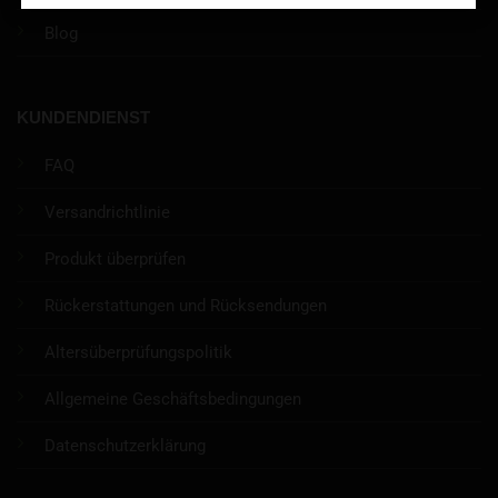
Blog
KUNDENDIENST
FAQ
Versandrichtlinie
Produkt überprüfen
Rückerstattungen und Rücksendungen
Altersüberprüfungspolitik
Allgemeine Geschäftsbedingungen
Datenschutzerklärung