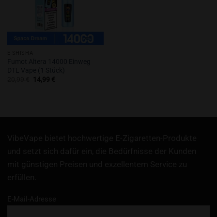
E SHISHA
Fumot Altera 14000 Einweg
DTL Vape (1 Stück)
Ursprünglicher
Aktueller
20,99
€
14,99
€
Preis
Preis
war:
ist:
20,99 €
14,99 €.
VibeVape bietet hochwertige E-Zigaretten-Produkte
und setzt sich dafür ein, die Bedürfnisse der Kunden
mit günstigen Preisen und exzellentem Service zu
erfüllen.
E-Mail-Adresse