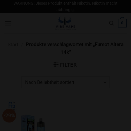
Zum
WARNUNG: Dieses Produkt enthält Nikotin. Nikotin macht
abhängig.
Inhalt
springen
0
Start
/
Produkte verschlagwortet mit „Fumot Altera
14k“
FILTER
-29%