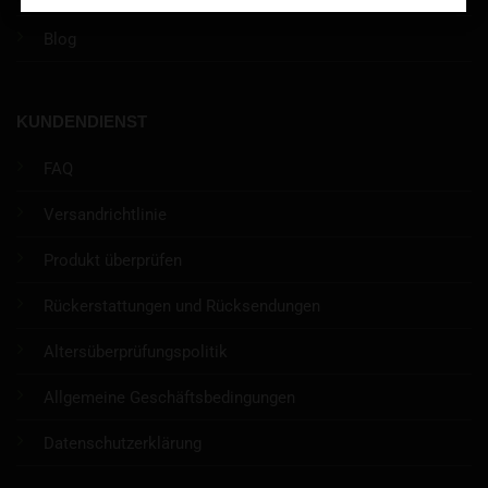
Blog
KUNDENDIENST
FAQ
Versandrichtlinie
Produkt überprüfen
Rückerstattungen und Rücksendungen
Altersüberprüfungspolitik
Allgemeine Geschäftsbedingungen
Datenschutzerklärung