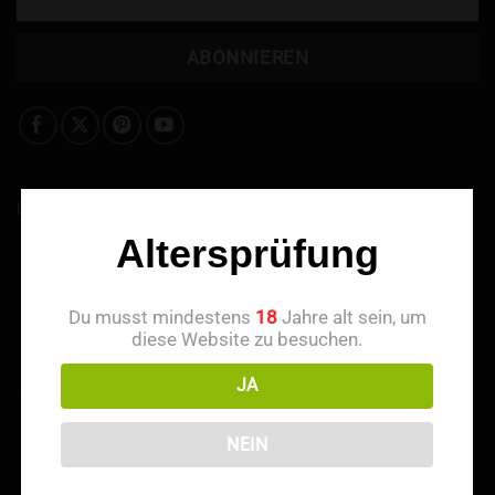
INFORMATIONEN
Altersprüfung
Über uns
Kontaktieren Sie uns
Du musst mindestens
18
Jahre alt sein, um
diese Website zu besuchen.
Treuepunkte
JA
Empfehlen & Belohnt werden
Zahlungsmethoden
NEIN
Haftungsausschluss