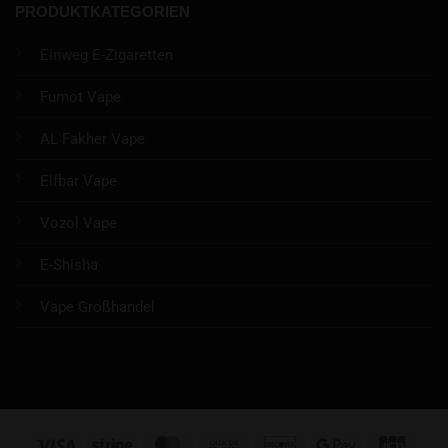
PRODUKTKATEGORIEN
Einweg E-Zigaretten
Fumot Vape
AL Fakher Vape
Elfbar Vape
Vozol Vape
E-Shisha
Vape Großhandel
Visa
Stripe
MasterCard
Cash
Discover
Google
JCB