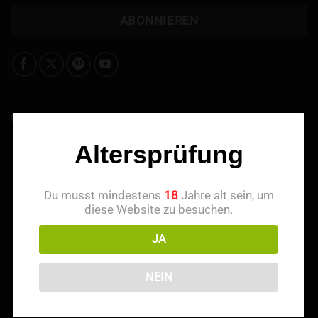
INFORMATIONEN
Altersprüfung
Über uns
Kontaktieren Sie uns
Du musst mindestens
18
Jahre alt sein, um
Treuepunkte
diese Website zu besuchen.
Empfehlen & Belohnt werden
JA
Zahlungsmethoden
NEIN
Haftungsausschluss