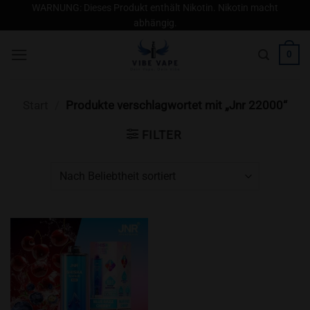
Zum
WARNUNG: Dieses Produkt enthält Nikotin. Nikotin macht
abhängig.
Inhalt
springen
0
Start
/
Produkte verschlagwortet mit „Jnr 22000“
FILTER