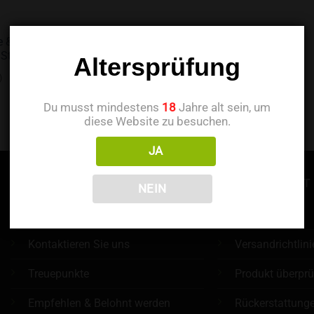
ce & Sweet 50000
 Stück)
Altersprüfung
)
Du musst mindestens
18
Jahre alt sein, um
diese Website zu besuchen.
JA
INFORMATIONEN
KUNDENDIENST
NEIN
Über uns
FAQ
Kontaktieren Sie uns
Versandrichtlini
Treuepunkte
Produkt überpr
Empfehlen & Belohnt werden
Rückerstattung