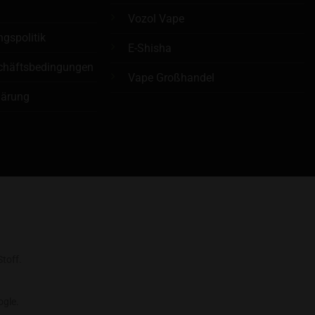
n
Vozol Vape
ngspolitik
E-Shisha
chäftsbedingungen
Vape Großhandel
lärung
larna
toff.
gle.