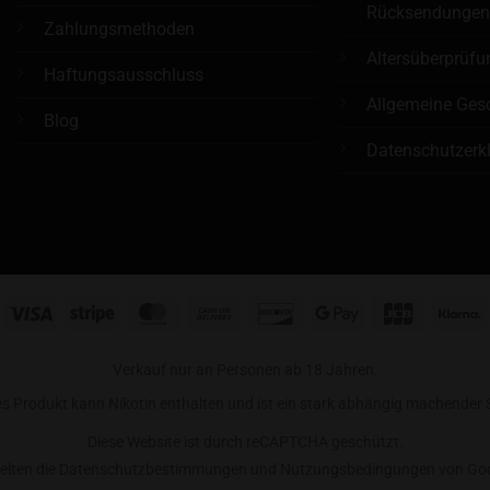
Rücksendunge
Zahlungsmethoden
Altersüberprüfu
Haftungsausschluss
Allgemeine Ges
Blog
Datenschutzerk
Visa
Stripe
MasterCard
Cash
Discover
Google
JCB
K
On
Pay
Delivery
Verkauf nur an Personen ab 18 Jahren.
es Produkt kann Nikotin enthalten und ist ein stark abhängig machender S
Diese Website ist durch reCAPTCHA geschützt.
gelten die Datenschutzbestimmungen und Nutzungsbedingungen von Goo