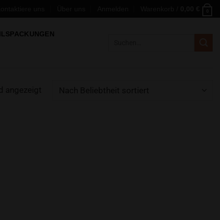
ontaktiere uns
Über uns
Anmelden
Warenkorb /
0,00
€
0
ILSPACKUNGEN
Suchen
nach:
d angezeigt