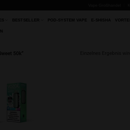
Vape Großhandel
K
ES
BESTSELLER
POD-SYSTEM VAPE
E-SHISHA
VORTE
N
Einzelnes Ergebnis wir
 Sweet 50k“