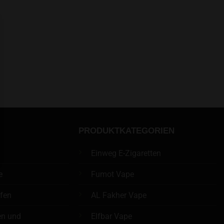
PRODUKTKATEGORIEN
Einweg E-Zigaretten
e
Fumot Vape
üfen
AL Fakher Vape
en und
Elfbar Vape