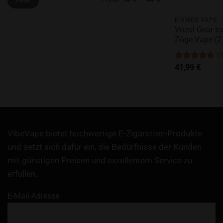
Filter
Preis
Preis
+
EINWEG VAPE
Vozol Gear I
Züge Vape (2
(3
Bewertet
41,99
€
mit
4.67
von 5
VibeVape bietet hochwertige E-Zigaretten-Produkte
und setzt sich dafür ein, die Bedürfnisse der Kunden
mit günstigen Preisen und exzellentem Service zu
erfüllen.
E-Mail-Adresse