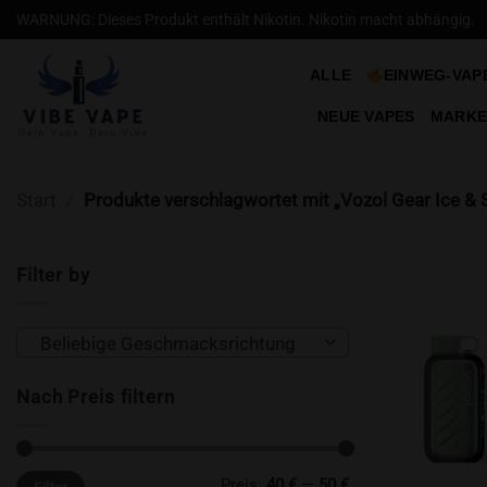
Zum
WARNUNG: Dieses Produkt enthält Nikotin. Nikotin macht abhängig.
Inhalt
springen
ALLE
EINWEG-VAP
NEUE VAPES
MARKE
Start
/
Produkte verschlagwortet mit „Vozol Gear Ice &
Filter by
Beliebige Geschmacksrichtung
Nach Preis filtern
Min.
Max.
Preis:
40 €
—
50 €