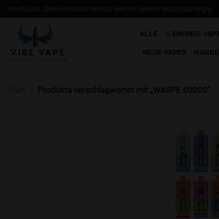
Zum
WARNUNG: Dieses Produkt enthält Nikotin. Nikotin macht abhängig.
Inhalt
springen
ALLE
EINWEG-VAP
NEUE VAPES
MARKE
Start
/
Produkte verschlagwortet mit „WASPE 60000“