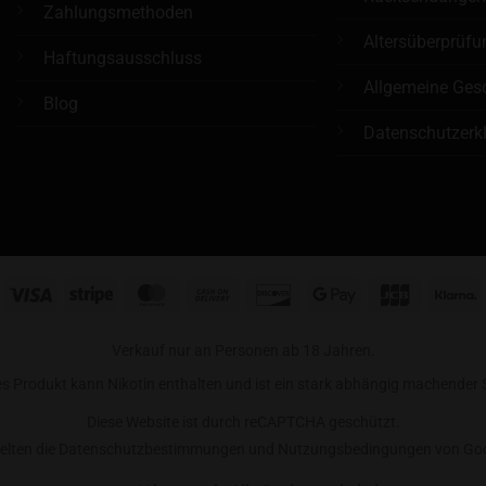
Zahlungsmethoden
Altersüberprüfu
Haftungsausschluss
Allgemeine Ges
Blog
Datenschutzerk
Visa
Stripe
MasterCard
Cash
Discover
Google
JCB
K
On
Pay
Delivery
Verkauf nur an Personen ab 18 Jahren.
es Produkt kann Nikotin enthalten und ist ein stark abhängig machender S
Diese Website ist durch reCAPTCHA geschützt.
gelten die Datenschutzbestimmungen und Nutzungsbedingungen von Goo