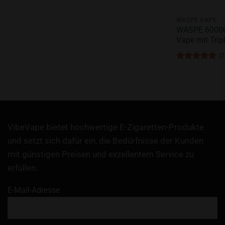
+
WASPE VAPE
WASPE 60000 
Vape mit Tripl
(2
Bewertet
mit
5
von
5
VibeVape bietet hochwertige E-Zigaretten-Produkte
und setzt sich dafür ein, die Bedürfnisse der Kunden
mit günstigen Preisen und exzellentem Service zu
erfüllen.
E-Mail-Adresse