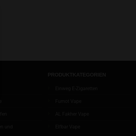
PRODUKTKATEGORIEN
Einweg E-Zigaretten
e
Fumot Vape
üfen
AL Fakher Vape
en und
Elfbar Vape
n