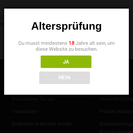
3-in-1 Einweg
Altersprüfung
e Flavor (2 Stück)
)
Du musst mindestens
18
Jahre alt sein, um
diese Website zu besuchen.
JA
INFORMATIONEN
KUNDENDIENST
NEIN
Über uns
FAQ
Kontaktieren Sie uns
Versandrichtlini
Treuepunkte
Produkt überpr
Empfehlen & Belohnt werden
Rückerstattung
Rücksendunge