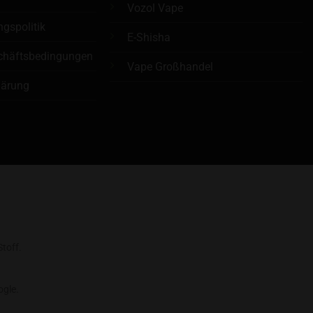
Vozol Vape
ngspolitik
E-Shisha
chäftsbedingungen
Vape Großhandel
lärung
larna
toff.
gle.