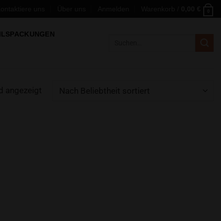
ontaktiere uns
Über uns
Anmelden
Warenkorb /
0,00
€
0
ILSPACKUNGEN
Suchen
nach:
d angezeigt