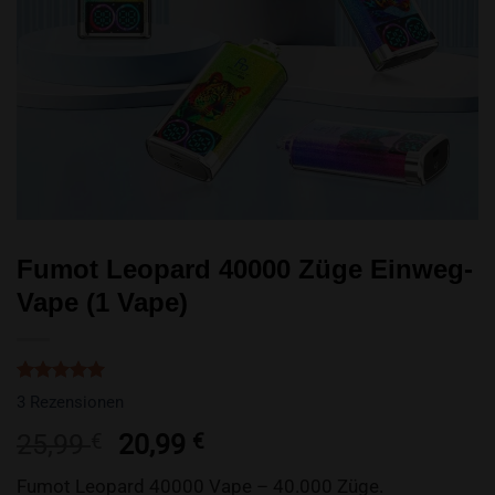
Fumot Leopard 40000 Züge Einweg-
Vape (1 Vape)
Bewertet
3
3
Rezensionen
mit
5.00
von 5,
Ursprünglicher
Aktueller
25,99
20,99
€
€
basierend
Preis
Preis
auf
Kundenbewertungen
Fumot Leopard 40000 Vape – 40.000 Züge.