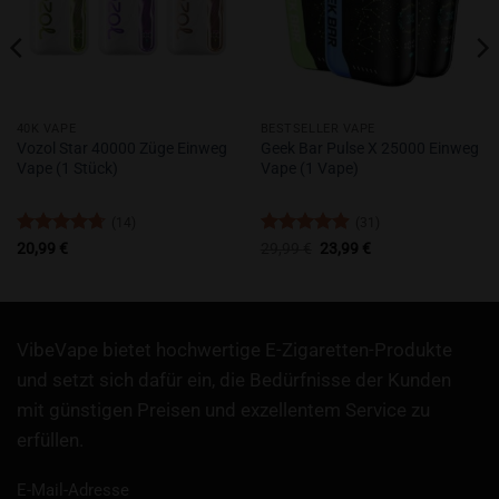
40K VAPE
BESTSELLER VAPE
Vozol Star 40000 Züge Einweg
Geek Bar Pulse X 25000 Einweg
Vape (1 Stück)
Vape (1 Vape)
(14)
(31)
Bewertet
Bewertet
Ursprünglicher
Aktueller
20,99
€
29,99
€
23,99
€
Preis
Preis
mit
4.71
mit
4.9
war:
ist:
von 5
von 5
29,99 €
23,99 €.
VibeVape bietet hochwertige E-Zigaretten-Produkte
und setzt sich dafür ein, die Bedürfnisse der Kunden
mit günstigen Preisen und exzellentem Service zu
erfüllen.
E-Mail-Adresse