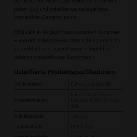
dynamischen RGB-Lichteffekte pulsieren bei
jedem Zug und schaffen ein einzigartiges,
immersives Dampferlebnis.
Erhältlich in 16 geschmacksstarken Varianten
– von erfrischenden Fruchtmischungen bis hin
zu reichhaltigen Dessertnoten – findet hier
jeder seinen perfekten Geschmack.
Detaillierte Produktspezifikationen
Produktname
Fumot Leopard 40K
Fumot 40000, Fumot
Alternativnamen
Leopard 40000, Tornado
40K
Akkukapazität
700mAh
Lademethode
USB-C Typ