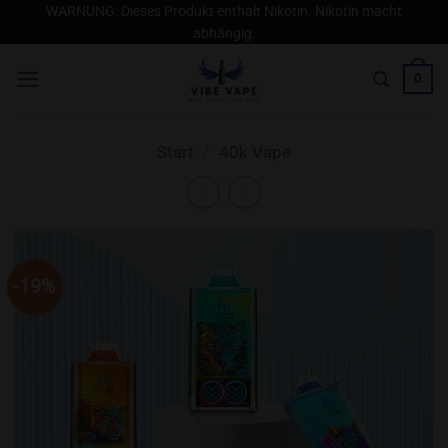
Zum
WARNUNG: Dieses Produkt enthält Nikotin. Nikotin macht
abhängig.
Inhalt
springen
0
Start
/
40k Vape
-19%