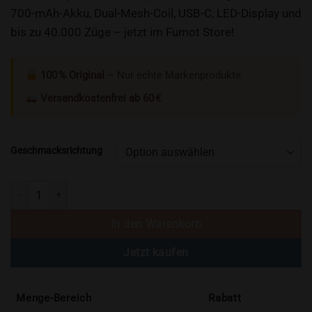
war:
ist:
700-mAh-Akku, Dual-Mesh-Coil, USB-C, LED-Display und
25,99 €
20,99 €.
bis zu 40.000 Züge – jetzt im Fumot Store!
100 % Original
– Nur echte Markenprodukte
Versandkostenfrei ab 60 €
Geschmacksrichtung
Fumot Leopard 40000 Züge Einweg-Vape (1 Vape) Menge
In den Warenkorb
Jetzt kaufen
Menge-Bereich
Rabatt