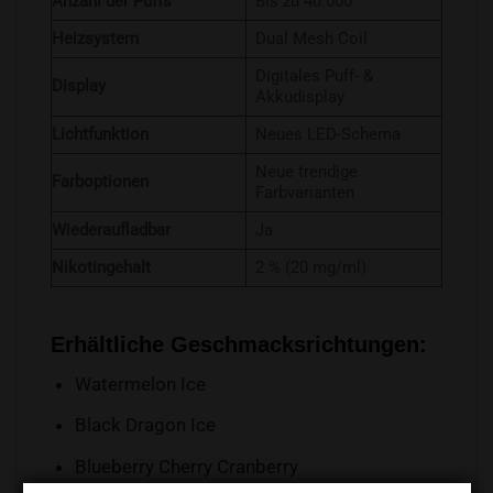
Anzahl der Puffs
Bis zu 40.000
Heizsystem
Dual Mesh Coil
Digitales Puff- &
Display
Akkudisplay
Lichtfunktion
Neues LED-Schema
Neue trendige
Farboptionen
Farbvarianten
Wiederaufladbar
Ja
Nikotingehalt
2 % (20 mg/ml)
Erhältliche Geschmacksrichtungen:
Watermelon Ice
Black Dragon Ice
Blueberry Cherry Cranberry