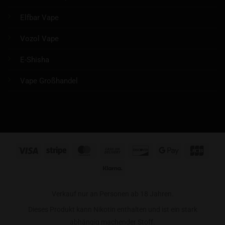
Elfbar Vape
Vozol Vape
E-Shisha
Vape Großhandel
Visa
Stripe
MasterCard
Cash
Discover
Google
JCB
On
Pay
Klarna
Delivery
Verkauf nur an Personen ab 18 Jahren.
Dieses Produkt kann Nikotin enthalten und ist ein stark
abhängig machender Stoff.