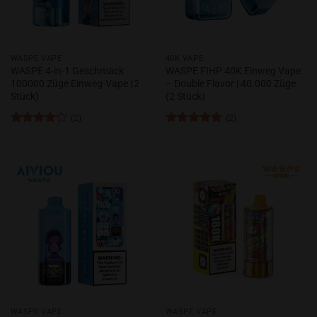
WASPE VAPE
40K VAPE
WASPE 4-in-1 Geschmack
WASPE FIHP 40K Einweg Vape
100000 Züge Einweg-Vape (2
– Double Flavor | 40.000 Züge
Stück)
(2 Stück)
(2)
(2)
Bewertet
Bewertet
mit
4
mit
5
von
von 5
5
WASPE VAPE
WASPE VAPE