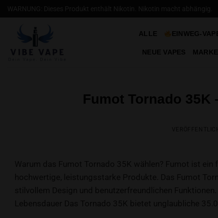
Zum
WARNUNG: Dieses Produkt enthält Nikotin. Nikotin macht abhängig.
Inhalt
springen
ALLE
EINWEG-VAP
NEUE VAPES
MARKE
Fumot Tornado 35K –
VERÖFFENTLIC
Warum das Fumot Tornado 35K wählen? Fumot ist ein füh
hochwertige, leistungsstarke Produkte. Das Fumot Torn
stilvollem Design und benutzerfreundlichen Funktion
Lebensdauer Das Tornado 35K bietet unglaubliche 35.0