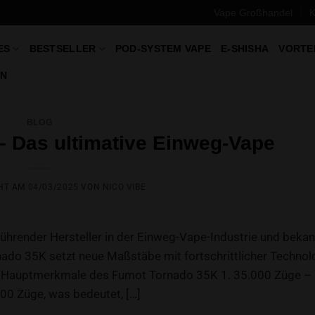
Vape Großhandel
K
ES
BESTSELLER
POD-SYSTEM VAPE
E-SHISHA
VORTE
N
BLOG
 Das ultimative Einweg-Vape
HT AM
04/03/2025
VON
NICO VIBE
render Hersteller in der Einweg-Vape-Industrie und bekan
ado 35K setzt neue Maßstäbe mit fortschrittlicher Technolo
en. Hauptmerkmale des Fumot Tornado 35K 1. 35.000 Züge –
00 Züge, was bedeutet, […]