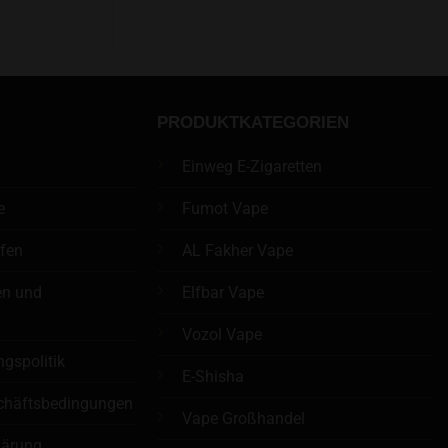
PRODUKTKATEGORIEN
Einweg E-Zigaretten
e
Fumot Vape
üfen
AL Fakher Vape
en und
Elfbar Vape
n
Vozol Vape
ngspolitik
E-Shisha
chäftsbedingungen
Vape Großhandel
lärung