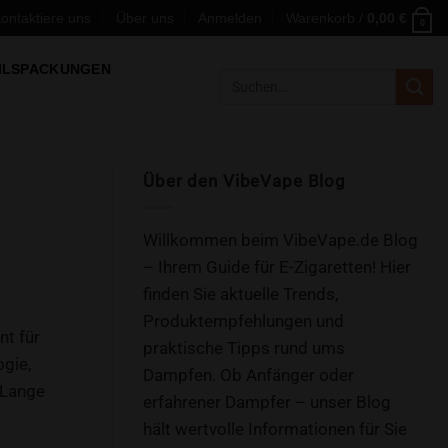
ontaktiere uns
Über uns
Anmelden
Warenkorb /
0,00
€
0
ILSPACKUNGEN
Suchen
nach:
Über den VibeVape Blog
Willkommen beim VibeVape.de Blog
– Ihrem Guide für E-Zigaretten! Hier
finden Sie aktuelle Trends,
Produktempfehlungen und
nt für
praktische Tipps rund ums
gie,
Dampfen. Ob Anfänger oder
 Lange
erfahrener Dampfer – unser Blog
hält wertvolle Informationen für Sie