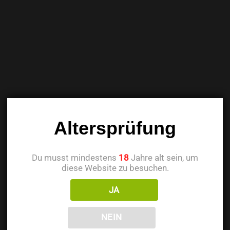
Altersprüfung
Du musst mindestens
18
Jahre alt sein, um
diese Website zu besuchen.
JA
NEIN